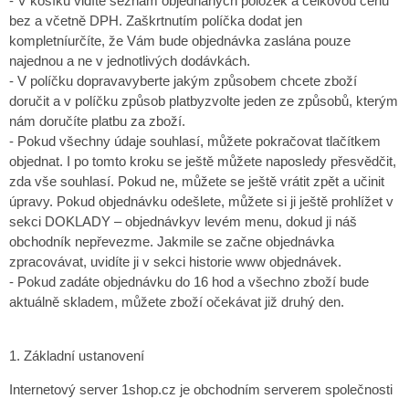
- V košíku vidíte seznam objednaných položek a celkovou cenu
bez a včetně DPH. Zaškrtnutím políčka dodat jen
kompletníurčíte, že Vám bude objednávka zaslána pouze
najednou a ne v jednotlivých dodávkách.
- V políčku dopravavyberte jakým způsobem chcete zboží
doručit a v políčku způsob platbyzvolte jeden ze způsobů, kterým
nám doručíte platbu za zboží.
- Pokud všechny údaje souhlasí, můžete pokračovat tlačítkem
objednat. I po tomto kroku se ještě můžete naposledy přesvědčit,
zda vše souhlasí. Pokud ne, můžete se ještě vrátit zpět a učinit
úpravy. Pokud objednávku odešlete, můžete si ji ještě prohlížet v
sekci DOKLADY – objednávkyv levém menu, dokud ji náš
obchodník nepřevezme. Jakmile se začne objednávka
zpracovávat, uvidíte ji v sekci historie www objednávek.
- Pokud zadáte objednávku do 16 hod a všechno zboží bude
aktuálně skladem, můžete zboží očekávat již druhý den.
1. Základní ustanovení
Internetový server 1shop.cz je obchodním serverem společnosti