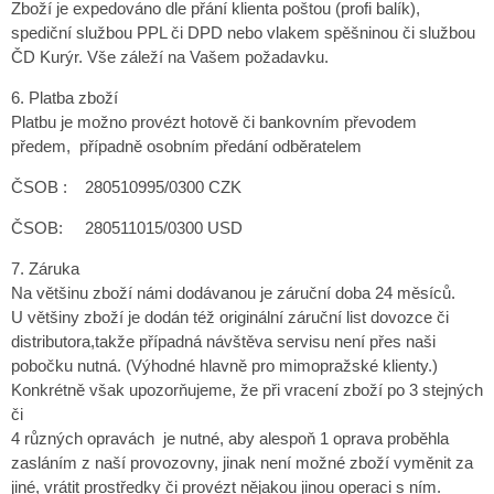
Zboží je expedováno dle přání klienta poštou (profi balík),
spediční službou PPL či DPD nebo vlakem spěšninou či službou
ČD Kurýr. Vše záleží na Vašem požadavku.
6. Platba zboží
Platbu je možno provézt hotově či bankovním převodem
předem, případně osobním předání odběratelem
ČSOB : 280510995/0300 CZK
ČSOB: 280511015/0300 USD
7. Záruka
Na většinu zboží námi dodávanou je záruční doba 24 měsíců.
U většiny zboží je dodán též originální záruční list dovozce či
distributora,takže případná návštěva servisu není přes naši
pobočku nutná. (Výhodné hlavně pro mimopražské klienty.)
Konkrétně však upozorňujeme, že při vracení zboží po 3 stejných
či
4 různých opravách je nutné, aby alespoň 1 oprava proběhla
zasláním z naší provozovny, jinak není možné zboží vyměnit za
jiné, vrátit prostředky či provézt nějakou jinou operaci s ním.