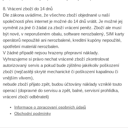
8. Vrácení zboží do 14 dnů
Dle zákona uvádíme, že všechno zboží objednané u naší
společnosti přes internet je možné do 14 dnů vrátit. Je možné jej
vyměnit za jiné či žádat za zboží vrácení peněz. Zboží ale musí
být nové, v neporušeném obalu, software nerozbalený, SIM karty
operátorů nepoužité ani nerozbalené, kreditní kupóny nepoužité,
spotřební materiál nerozbalen.
V žádné případě nejsou hrazeny přepravní náklady.
Vyhrazujeme si právo nechat vrácené zboží zkontrolovat
autorizovaný servis a pokud bude zjištěno jakékoliv poškození
zboží (nejčastěji skryté mechanické či poškození kapalinou či
vnějším vlivem),
nebude zboží přijato zpět, budou účtovány náklady vzniklé touto
operací (dopravné do servisu a zpět, balné, servisní prohlídka,
vrácení zboží odběrateli)
Informace o zpracovaní osobních údajů
Obchodní podmínky