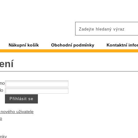
Nákupní košík
Obchodní podmínky
Kontaktní info
ení
éno
lo
 nového uživatele
lo
ánky