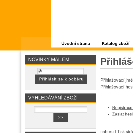
Úvodní strana
Katalog zboží
Přihláš
NOVINKY MAILEM
Přihlašovací jm
Přihlašovací hes
VYHLEDÁVÁNÍ ZBOŽÍ
Registrace
Zaslat hes
|
nahoru
Tisk str