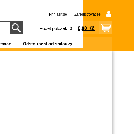
Přihlásit se
Zaregistrovat se
0,00 Kč
Počet položek: 0
rmace
Odstoupení od smlouvy