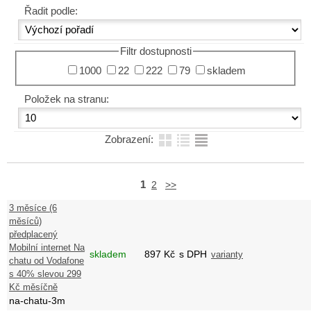
Řadit podle:
Filtr dostupnosti
1000
22
222
79
skladem
Položek na stranu:
Zobrazení:
1
2
>>
3 měsíce (6
měsíců)
předplacený
Mobilní internet Na
skladem
897
Kč
s DPH
varianty
chatu od Vodafone
s 40% slevou 299
Kč měsíčně
na-chatu-3m