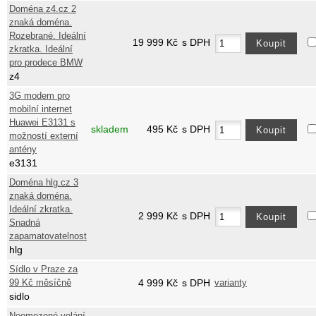
Doména z4.cz 2
znaká doména.
Rozebrané. Ideální
19 999
Kč
s DPH
zkratka. Ideální
pro prodece BMW
z4
3G modem pro
mobilní internet
Huawei E3131 s
skladem
495
Kč
s DPH
možností externí
antény
e3131
Doména hlg.cz 3
znaká doména.
Ideální zkratka.
2 999
Kč
s DPH
Snadná
zapamatovatelnost
hlg
Sídlo v Praze za
99 Kč měsíčně
4 999
Kč
s DPH
varianty
sidlo
Neomezené volání