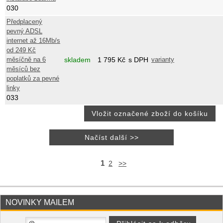
030
Předplacený
pevný ADSL
internet až 16Mb/s
od 249 Kč
měsíčně na 6
skladem
1 795
Kč
s DPH
varianty
měsíců bez
poplatků za pevné
linky
033
1
2
>>
NOVINKY MAILEM