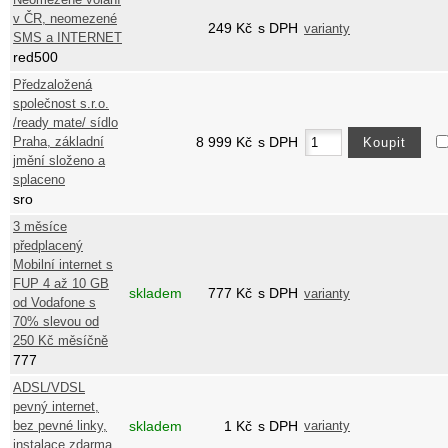
v ČR, neomezené
249
Kč
s DPH
varianty
SMS a INTERNET
red500
Předzaložená
společnost s.r.o.
/ready mate/ sídlo
Praha, základní
8 999
Kč
s DPH
jmění složeno a
splaceno
sro
3 měsíce
předplacený
Mobilní internet s
FUP 4 až 10 GB
skladem
777
Kč
s DPH
varianty
od Vodafone s
70% slevou od
250 Kč měsíčně
777
ADSL/VDSL
pevný internet,
bez pevné linky,
skladem
1
Kč
s DPH
varianty
instalace zdarma